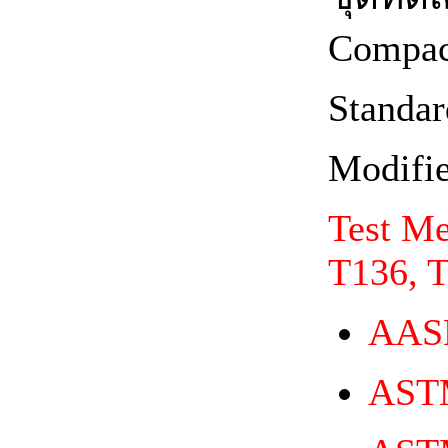
Compac
Standa
Modifi
Test M
T136, 
AAS
AST