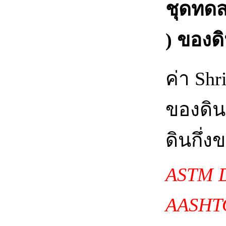
ชุดทดส
) ของด
ค่า Shr
ของดิน
ดินกึ่ง
ASTM D
AASHTO