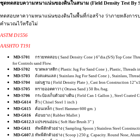
ชุดทดสอบความหนาแน่นของดินในสนาม (Field Density Test By S
ทดสอบหาความหนาแน่นของดินในพื้นที่ก่อสร้าง ว่าภายหลังการบดอ
คำนวณไว้หรือไม่
ASTM D1556
AASHTO T191
MD-S701
กรวยทดสอบ ( Sand Density Cone ) 6”dia.(S/S) Top Cone Threa
for Controls sand Flow.
MD-S702
ขวดพลาสติก ( Plastic Jug For Sand Cone ) , Plastic, Threads
MD-S703
ถังสแตนเลส ( Stainlass Jug For Sand Cone ) , Stainlass, Thr
MD-S704
แผ่นฐาน ( Field Density Plate ) , Cast Iron Construction 12”
MD-S705
ทรายออตตาวา ( Ottawa Sand ) 50 Ibs./bag.
MD-S706
กระป๋องเก็บตัวอย่างดิน ( Field Can 1 Gallon ) , Steel Coated 
MD-G614
สิ่ว ( Chisel Steel 1 inch )
MD-G615
ค้อนเหล็ก ( Steel Hammer 600 gm. )
MD-G616
ค้อนยาง ( Rubber Mallet )
MD-G612.3
แปรงขนอ่อน ( Soft Hair Brush 3” )
MD-G611
ทัพพีตักตัวอย่าง ( Sampling Spoon ) Stainless Steel Construct
MD-G607.1
ทัพพีตักตัวอย่าง ( Scoop ) 250 g. Capacity. Round Nose, Alu