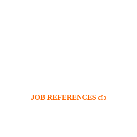
JOB REFERENCES
εїз